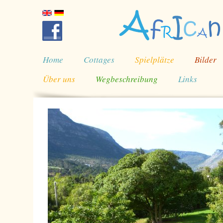
Home
Cottages
Spielplätze
Bilder
Über uns
Wegbeschreibung
Links