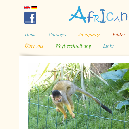
Home
Cottages
Spielplätze
Bilder
Über uns
Wegbeschreibung
Links